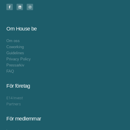
Om House be
Om oss
Coworking
Guidelines
Privacy Policy
Pressarkiv
FAQ
För företag
E14 Invest
Partners
För medlemmar