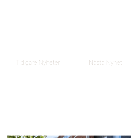
Tidigare Nyheter
Nästa Nyhet
Fastighetsvärlden:
Expressen
Läs fler nyheter om House Be