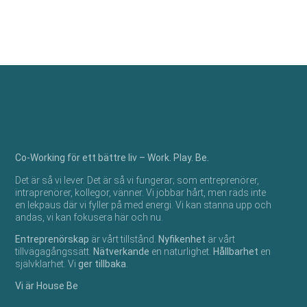
Fastighetsvärlden
Co-Working för ett bättre liv – Work. Play. Be.
Det är så vi lever. Det är så vi fungerar; som entreprenörer,
intraprenörer, kollegor, vänner.​ Vi jobbar hårt, men räds inte
en lekpaus där vi fyller på med energi. Vi kan stanna upp och
andas, vi kan fokusera här och nu.​
Entreprenörskap
är vårt tillstånd.
Nyfikenhet
är vårt
tillvägagångssätt.
Nätverkande
en naturlighet.
Hållbarhet
en
självklarhet. Vi
ger tillbaka
. ​
Vi är House Be