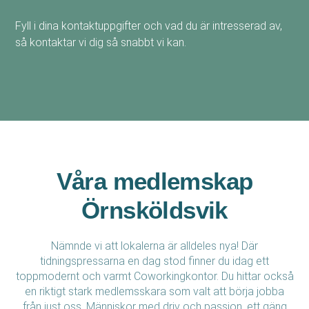
Fyll i dina kontaktuppgifter och vad du är intresserad av,
så kontaktar vi dig så snabbt vi kan.
Våra medlemskap
Örnsköldsvik
Nämnde vi att lokalerna är alldeles nya! Där
tidningspressarna en dag stod finner du idag ett
toppmodernt och varmt Coworkingkontor. Du hittar också
en riktigt stark medlemsskara som valt att börja jobba
från just oss. Människor med driv och passion, ett gäng