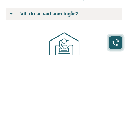
Vill du se vad som ingår?
Desk medlemskap
En egen desk, ditt eget skrivbord med plats för två stora skärmar
och dina hörlurar snyggt upphängda vid sidan av. Generöst med
mötestimmar. Självklart ingår kaffe, internet, städ, aktiviteter och
events. Välkommen in.
3 975 SEK/månad
3 månaders bindningstid