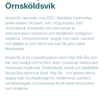
Örnsköldsvik
House Be öppnade i maj 2021 i Nordiska Centrumhus
anrika lokaler ÖA-huset, mitt i Höga Kusten, mitt i
Örnsköldsvik. Kreativitet och samverkan är
verksamhetens nyckelord och lekfullheten synliggörs i
lokalerna. Entreprenörerna “duggar som spön i backen”
och glädjen är som störst när man får göra saker
tillsammans.
House Be är en
Coworkingaktör
med rötter från Åre som
har växt stadigt och nu finns även i Sundsvall, Härnösand,
Östersund, Hudiksvall, Örnsköldsvik, Umeå och Skellefteå.
House
Be’s
ledord är
Work. Play. Be.
och genom dessa
skapar man förutsättningar för medlemmar, partners,
fastighetsägare och besökare till ett starkt ekosystem
runt lokalerna.