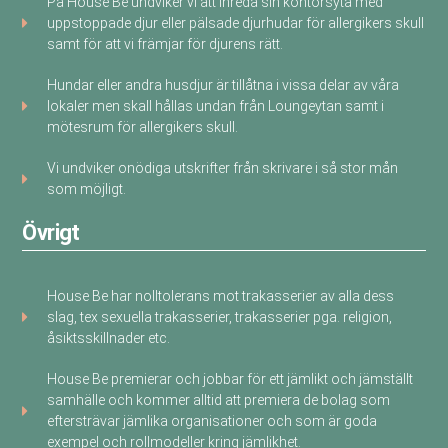
På House Be undviker vi att inreda sin kontorsyta med
uppstoppade djur eller pälsade djurhudar för allergikers skull
samt för att vi främjar för djurens rätt.
Hundar eller andra husdjur är tillåtna i vissa delar av våra
lokaler men skall hållas undan från Loungeytan samt i
mötesrum för allergikers skull.
Vi undviker onödiga utskrifter från skrivare i så stor mån
som möjligt.
Övrigt
House Be har nolltolerans mot trakasserier av alla dess
slag, tex sexuella trakasserier, trakasserier pga. religion,
åsiktsskillnader etc.
House Be premierar och jobbar för ett jämlikt och jämställt
samhälle och kommer alltid att premiera de bolag som
eftersträvar jämlika organisationer och som är goda
exempel och rollmodeller kring jämlikhet.