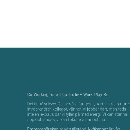
Co-Working för ett bättre liv – Work. Play. Be.
Det är så vi lever. Det är så vi fungerar; som entreprenörer
intraprenörer, kollegor, vänner.​ Vi jobbar hårt, men räds
inte en lekpaus där vi fyller på med energi. Vi kan stanna
upp och andas, vi kan fokusera här och nu.​
Entreprenörskap
är vårt tillstånd.
Nyfikenhet
är vårt