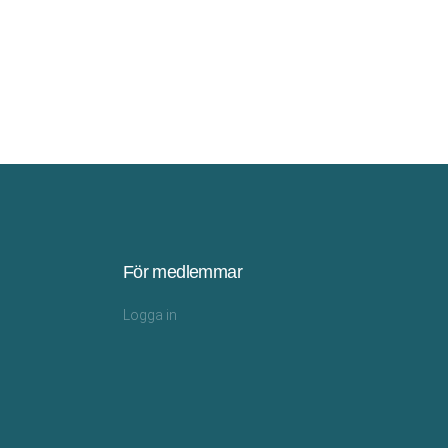
Fastighetsvärlden
För medlemmar
Logga in