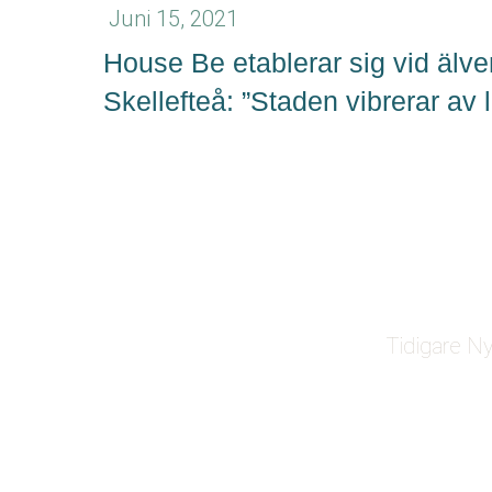
Juni 15, 2021
House Be etablerar sig vid älve
Skellefteå: ”Staden vibrerar av l
Tidigare N
Örnskölds