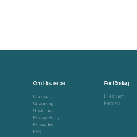
Om House be
För företag
Om oss
E14 Invest
Coworking
Partners
,
Guidelines
Privacy Policy
Pressarkiv
FAQ