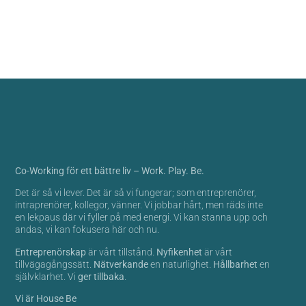
Co-Working för ett bättre liv – Work. Play. Be.
Det är så vi lever. Det är så vi fungerar; som entreprenörer,
intraprenörer, kollegor, vänner.​ Vi jobbar hårt, men räds inte
en lekpaus där vi fyller på med energi. Vi kan stanna upp och
andas, vi kan fokusera här och nu.​
Entreprenörskap
är vårt tillstånd.
Nyfikenhet
är vårt
tillvägagångssätt.
Nätverkande
en naturlighet.
Hållbarhet
en
självklarhet. Vi
ger tillbaka
. ​
Vi är House Be