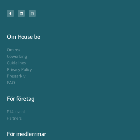
Om House be
Om oss
Coworking
Guidelines
Privacy Policy
Pressarkiv
FAQ
För företag
E14 Invest
Partners
För medlemmar